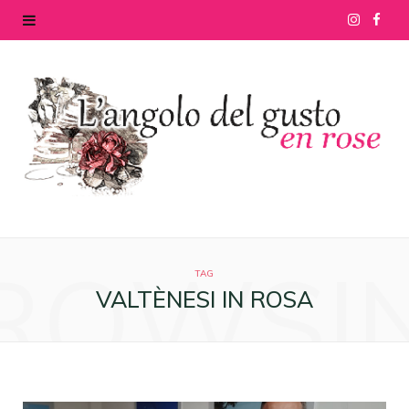
I
F
n
a
s
c
t
e
a
b
g
o
ROWSI
r
o
TAG
VALTÈNESI IN ROSA
a
k
m