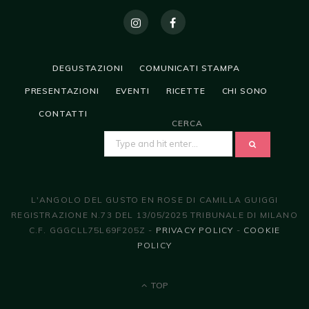
DEGUSTAZIONI
COMUNICATI STAMPA
PRESENTAZIONI
EVENTI
RICETTE
CHI SONO
CONTATTI
CERCA
SEARCH
FOR:
L'ANGOLO DEL GUSTO EN ROSE DI CAMILLA GUIGGI
REGISTRAZIONE N.73 DEL 13/05/2025 TRIBUNALE DI MILANO
C.F. GGGCLL75L69F205Z -
PRIVACY POLICY
-
COOKIE
POLICY
TOP