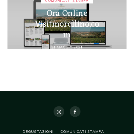
COMUNICATI STAMPA
Ora Online
Visitmorellino.co
m
31 MAGGIO 2021
DEGUSTAZIONI
COMUNICATI STAMPA