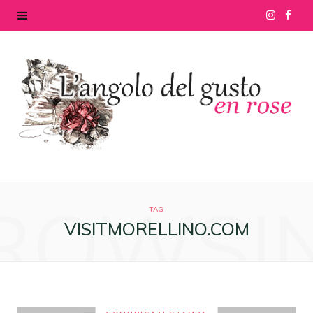
I
F
n
a
s
c
t
e
a
b
g
o
ROWSI
r
o
TAG
VISITMORELLINO.COM
a
k
m