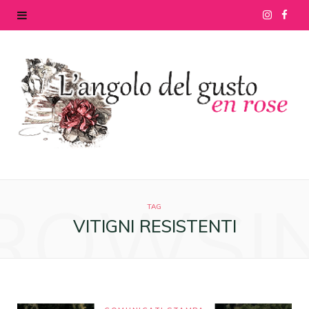
I
F
n
a
s
c
t
e
a
b
g
o
ROWSI
r
o
TAG
VITIGNI RESISTENTI
a
k
m