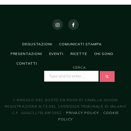
DEGUSTAZIONI
COMUNICATI STAMPA
PRESENTAZIONI
EVENTI
RICETTE
CHI SONO
CONTATTI
CERCA
SEARCH
FOR:
L'ANGOLO DEL GUSTO EN ROSE DI CAMILLA GUIGGI
REGISTRAZIONE N.73 DEL 13/05/2025 TRIBUNALE DI MILANO
C.F. GGGCLL75L69F205Z -
PRIVACY POLICY
-
COOKIE
POLICY