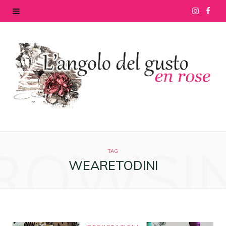
I
F
n
a
s
c
t
e
a
b
g
o
ROWSI
r
o
TAG
WEARETODINI
a
k
m