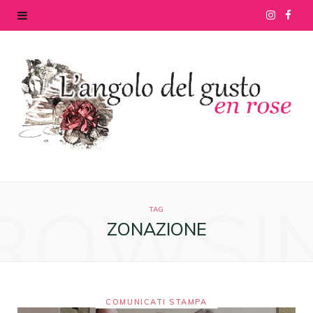
I
F
n
a
s
c
t
e
a
b
g
o
ROWSI
r
o
TAG
ZONAZIONE
a
k
m
COMUNICATI STAMPA