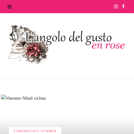
I
F
n
a
s
c
t
e
a
b
g
o
r
o
a
k
m
COMUNICATI STAMPA