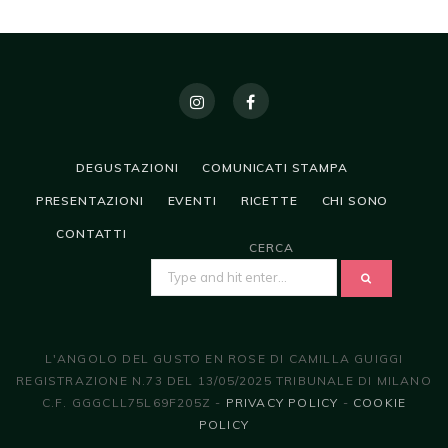
DEGUSTAZIONI
COMUNICATI STAMPA
PRESENTAZIONI
EVENTI
RICETTE
CHI SONO
CONTATTI
CERCA
SEARCH
FOR:
L'ANGOLO DEL GUSTO EN ROSE DI CAMILLA GUIGGI
REGISTRAZIONE N.73 DEL 13/05/2025 TRIBUNALE DI MILANO
C.F. GGGCLL75L69F205Z -
PRIVACY POLICY
-
COOKIE
POLICY