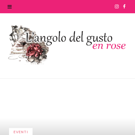
I
F
n
a
s
c
t
e
a
b
g
o
r
o
a
k
m
EVENTI