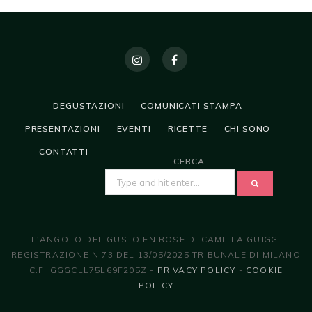
DEGUSTAZIONI
COMUNICATI STAMPA
PRESENTAZIONI
EVENTI
RICETTE
CHI SONO
CONTATTI
CERCA
SEARCH
FOR:
L'ANGOLO DEL GUSTO EN ROSE DI CAMILLA GUIGGI
REGISTRAZIONE N.73 DEL 13/05/2025 TRIBUNALE DI MILANO
C.F. GGGCLL75L69F205Z -
PRIVACY POLICY
-
COOKIE
POLICY