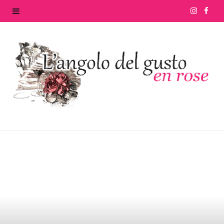
I
F
n
a
s
c
t
e
a
b
g
o
r
o
a
k
m