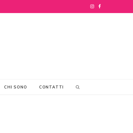
I
F
n
a
s
c
t
e
a
b
g
o
r
o
CHI SONO
CONTATTI
a
k
m