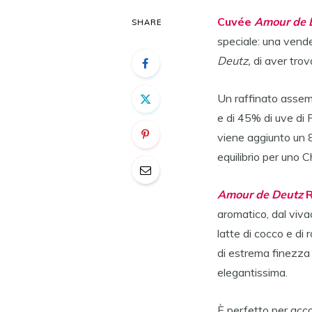
Cuvée
Amour de 
SHARE
speciale: una vend
Deutz,
di aver trov
Un raffinato assemb
e di 45% di uve di P
viene aggiunto un 8%
equilibrio per uno 
Amour de Deutz
aromatico, dal vivac
latte di cocco e d
di estrema finezza
elegantissima.
È perfetto per acc