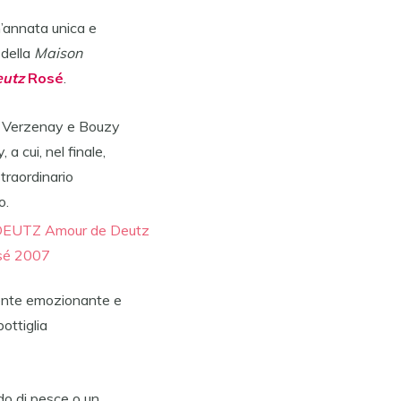
n’annata unica e
 della
Maison
eutz
Rosé
.
, Verzenay e Bouzy
a cui, nel finale,
straordinario
o.
mente emozionante e
bottiglia
do di pesce o un