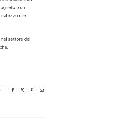
 agnello o un
isitezza alle
e nel settore del
che.
0