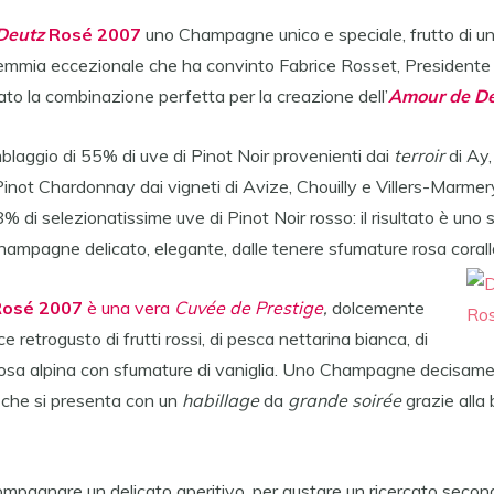
Deutz
Rosé 2007
uno Champagne unico e speciale, frutto di u
emmia eccezionale che ha convinto Fabrice Rosset, Presidente
ato la combinazione perfetta per la creazione dell’
Amour de D
laggio di 55% di uve di Pinot Noir provenienti dai
terroir
di Ay
inot Chardonnay dai vigneti di Avize, Chouilly e Villers-Marmery, 
 di selezionatissime uve di Pinot Noir rosso: il risultato è uno 
Champagne delicato, elegante, dalle tenere sfumature rosa corall
Rosé 2007
è una vera
Cuvée de Prestige
,
dolcemente
e retrogusto di frutti rossi, di pesca nettarina bianca, di
i rosa alpina con sfumature di vaniglia. Uno Champagne decisa
 che si presenta con un
habillage
da
grande soirée
grazie alla 
ompagnare un delicato aperitivo, per gustare un ricercato secon