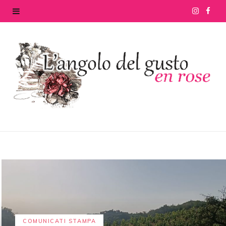
I
F
n
a
s
c
t
e
a
b
g
o
r
o
a
k
m
COMUNICATI STAMPA