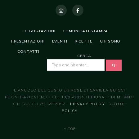
DEGUSTAZIONI
COMUNICATI STAMPA
PRESENTAZIONI
EVENTI
RICETTE
CHI SONO
CONTATTI
CERCA
SEARCH
FOR:
L'ANGOLO DEL GUSTO EN ROSE DI CAMILLA GUIGGI
REGISTRAZIONE N.73 DEL 13/05/2025 TRIBUNALE DI MILANO
C.F. GGGCLL75L69F205Z -
PRIVACY POLICY
-
COOKIE
POLICY
TOP