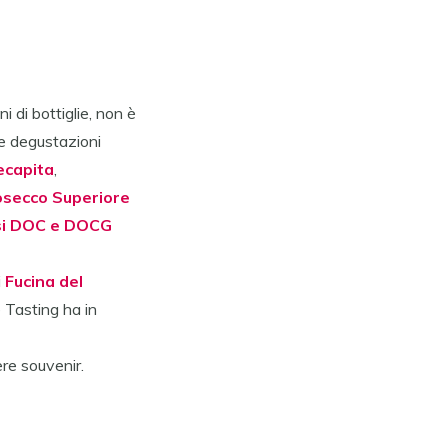
i di bottiglie, non è
e degustazioni
ecapita
,
secco Superiore
ssi DOC e DOCG
i
Fucina del
Tasting ha in
ere souvenir.