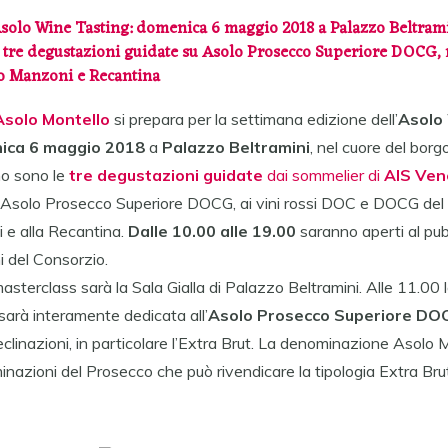
solo Wine Tasting: domenica 6 maggio 2018 a Palazzo Beltram
 tre degustazioni guidate su
Asolo
Prosecco Superiore DOCG, r
io Manzoni e Recantina
Asolo
Montello
si prepara per la settimana edizione dell’
Asolo
ica 6 maggio 2018
a
Palazzo Beltramini
, nel cuore del borg
no sono le
tre degustazioni guidate
dai sommelier di
AIS Ven
Asolo
Prosecco Superiore DOCG, ai vini rossi DOC e DOCG del 
i e alla Recantina.
Dalle 10.00 alle 19.00
saranno aperti al pub
i del Consorzio.
masterclass sarà la Sala Gialla di Palazzo Beltramini. Alle 11.00 
sarà interamente dedicata all’
Asolo
Prosecco Superiore DO
eclinazioni, in particolare l’Extra Brut. La denominazione
Asolo
Mo
inazioni del Prosecco che può rivendicare la tipologia Extra Brut