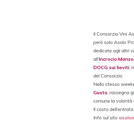
Il Consorzio Vini
As
però solo
Asolo
Pro
dedicate agli altri 
all’
Incrocio Manzo
DOCG sui lieviti
, 
del Consorzio.
Nello stesso weeke
Gusto
, rassegna g
comune la volontà di 
Il costo dell’entra
Info sul sito
asolom