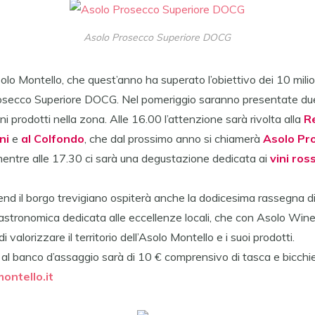
Asolo Prosecco Superiore DOCG
olo
Montello, che quest’anno ha superato l’obiettivo dei 10 milion
secco Superiore DOCG. Nel pomeriggio saranno presentate du
vini prodotti nella zona. Alle 16.00 l’attenzione sarà rivolta alla
R
ni
e
al Colfondo
, che dal prossimo anno si chiamerà
Asolo
Pro
mentre alle 17.30 ci sarà una degustazione dedicata ai
vini ro
nd il borgo trevigiano ospiterà anche la dodicesima rassegna d
astronomica dedicata alle eccellenze locali, che con
Asolo
Wine 
valorizzare il territorio dell’
Asolo
Montello e i suoi prodotti.
ta al banco d’assaggio sarà di 10 € comprensivo di tasca e bicchi
ontello.it