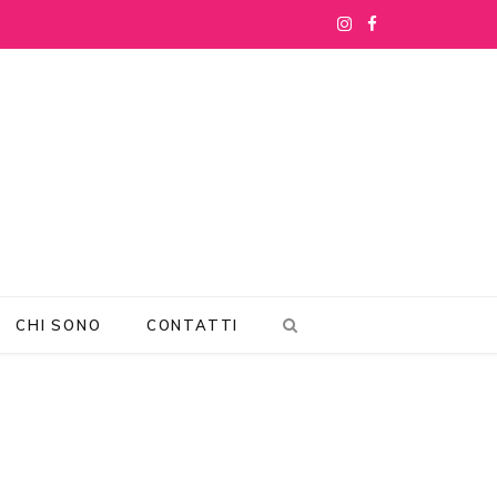
I
F
n
a
s
c
t
e
a
b
g
o
r
o
CHI SONO
CONTATTI
a
k
m