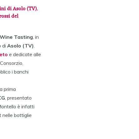
ini di
Asolo
(TV).
ossi del
Wine Tasting
, in
o di
Asolo
(TV)
.
eto
e dedicate alle
Consorzio,
blico i banchi
la prima
CG
, presentato
ntello è infatti
 nelle bottiglie