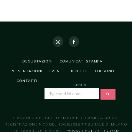
DEGUSTAZIONI
COMUNICATI STAMPA
PRESENTAZIONI
EVENTI
RICETTE
CHI SONO
CONTATTI
CERCA
SEARCH
FOR:
L'ANGOLO DEL GUSTO EN ROSE DI CAMILLA GUIGGI
REGISTRAZIONE N.73 DEL 13/05/2025 TRIBUNALE DI MILANO
C.F. GGGCLL75L69F205Z -
PRIVACY POLICY
-
COOKIE