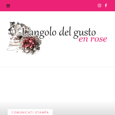
I
F
n
a
s
c
t
e
a
b
g
o
r
o
a
k
m
COMUNICATI STAMPA