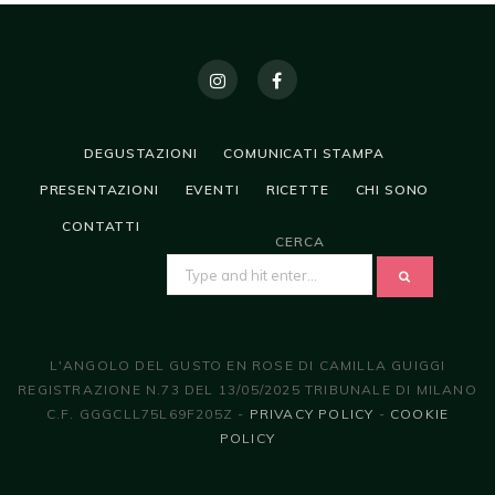
DEGUSTAZIONI
COMUNICATI STAMPA
PRESENTAZIONI
EVENTI
RICETTE
CHI SONO
CONTATTI
CERCA
SEARCH
FOR:
L'ANGOLO DEL GUSTO EN ROSE DI CAMILLA GUIGGI
REGISTRAZIONE N.73 DEL 13/05/2025 TRIBUNALE DI MILANO
C.F. GGGCLL75L69F205Z -
PRIVACY POLICY
-
COOKIE
POLICY