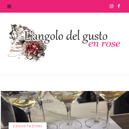
I
F
n
a
s
c
t
e
a
b
g
o
r
o
a
k
m
DEGUSTAZIONI