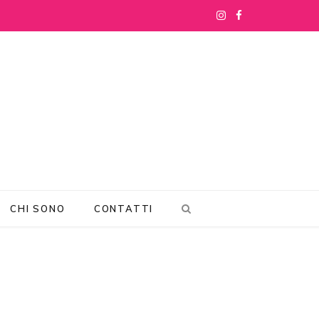
I
F
n
a
s
c
t
e
a
b
g
o
r
o
CHI SONO
CONTATTI
a
k
m