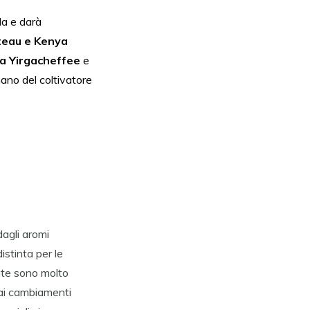
 da e darà
teau e Kenya
ia Yirgacheffe
e
e
 mano del coltivatore
dagli aromi
distinta per le
ate sono molto
 ai cambiamenti