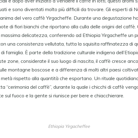
ali e dopo aver iniziato a vendere il caffè in lotti, questi aromi s
ti e sono diventati molto più difficili da trovare. Gli esperti d
 l’anima del vero caffè Yirgacheffe. Durante una degustazione ha
note di fiori bianchi che riportano alla culla delle origini del caffè
la massima delicatezza, conferendo ad Ethiopia Yirgacheffe un pro
con una consistenza vellutata, tutta la squisita raffinatezza di q
a di famiglia. È parte della tradizione culturale indigena dell’Etiop
ste zone, considerate il suo luogo di nascita, il caffè cresce anc
e montagne boscose e a differenza di molti altri paesi coltivator
 metà rispetto alla quantità che esportano. Un rituale quotidian
a “cerimonia del caffè”, durante la quale i chicchi di caffè veng
e sul fuoco e la gente si riunisce per bere e chiacchierare.
Ethiopia Yirgacheffee