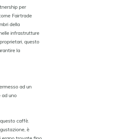
rtnership per
 come Fairtrade
mbri della
elle infrastrutture
proprietari, questo
rantire la
 permesso ad un
ne ad uno
 questo caffè.
egustazione, è
 erano trovate fino