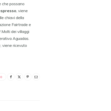
 e che possano
spresso
, viene
e chiavi della
cazione Fairtrade e
olti dei villaggi
perativa Aguadas.
; viene ricevuto
0