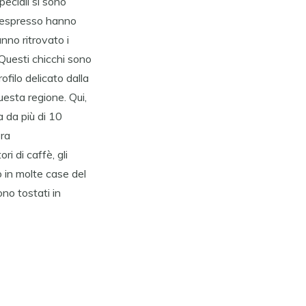
peciali si sono
i Nespresso hanno
nno ritrovato i
. Questi chicchi sono
filo delicato dalla
uesta regione. Qui,
ia da più di 10
ora
i di caffè, gli
o in molte case del
ono tostati in