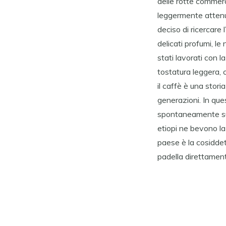
delle rotte commerci
leggermente attenua
deciso di ricercare
delicati profumi, le 
stati lavorati con 
tostatura leggera, 
il caffè è una stori
generazioni. In que
spontaneamente sull
etiopi ne bevono la
paese è la cosiddett
padella direttament