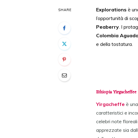
Explorations
è un
SHARE
l’opportunità di scop
Peaberry
. I prota
Colombia Aguad
e della tostatura.
Ethiopia Yirgacheffe
e 
Yirgacheffe
è una 
caratteristici e inco
celebri note florea
apprezzate sia dall