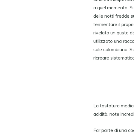
a quel momento. Si 
delle notti fredde 
fermentare il propr
rivelato un gusto da
utilizzato una rac
sole colombiano. Se
ricreare sistematic
La tostatura media
acidità, note incred
Far parte di una coo