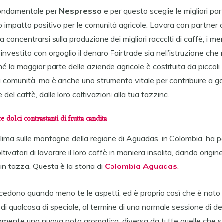
 fondamentale per
Nespresso
e per questo sceglie le migliori pa
o impatto positivo per le comunità agricole. Lavora con partner
 a concentrarsi sulla produzione dei migliori raccolti di caffè, i me
vestito con orgoglio il denaro Fairtrade sia nell’istruzione che n
é la maggior parte delle aziende agricole è costituita da piccoli 
a comunità, ma è anche uno strumento vitale per contribuire a ga
del caffè, dalle loro coltivazioni alla tua tazzina.
te dolci
contrastanti di frutta candita
oclima sulle montagne della regione di Aguadas, in Colombia, ha
ltivatori di lavorare il loro caffè in maniera insolita, dando origi
 in tazza. Questa è la storia di
Colombia Aguadas
.
cedono quando meno te le aspetti, ed è proprio così che è nato
 di qualcosa di speciale, al termine di una normale sessione di d
mente una nuova nota aromatica, diversa da tutte quelle che si