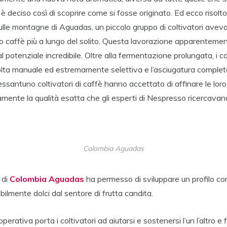
è deciso così di scoprire come si fosse originato. Ed ecco risolto
sulle montagne di Aguadas, un piccolo gruppo di coltivatori avev
io caffè più a lungo del solito. Questa lavorazione apparenteme
l potenziale incredibile. Oltre alla fermentazione prolungata, i c
colta manuale ed estremamente selettiva e l’asciugatura comple
ssantuno coltivatori di caffè hanno accettato di affinare le loro
amente la qualità esatta che gli esperti di Nespresso ricercavan
Colombia Aguadas
 di
Colombia Aguadas
ha permesso di sviluppare un profilo co
ibilmente dolci dal sentore di frutta candita.
perativa porta i coltivatori ad aiutarsi e sostenersi l’un l’altro e f