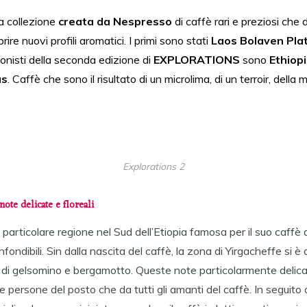
a collezione
creata da Nespresso
di caffè rari e preziosi che
rire nuovi profili aromatici. I primi sono stati
Laos Bolaven Pla
gonisti della seconda edizione di
EXPLORATIONS
sono
Ethiop
as
. Caffè che sono il risultato di un microlima, di un terroir, della
Explorations 2
note delicate e floreali
particolare regione nel Sud dell’Etiopia famosa per il suo caffè 
nfondibili. Sin dalla nascita del caffè, la zona di Yirgacheffe si è 
li di gelsomino e bergamotto. Queste note particolarmente delic
e persone del posto che da tutti gli amanti del caffè. In seguito