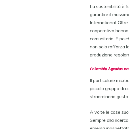
La sostenibilità è
garantire il massim
International. Oltre
cooperativa hanno in
comunitarie. E poich
non solo rafforza l
produzione regolare 
Colombia Aguadas no
Il particolare micr
piccolo gruppo di co
straordinario gusto
A volte le cose suc
Sempre alla ricerca
emersa inaspettata