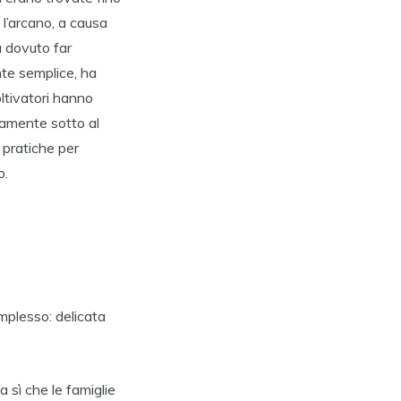
 l’arcano, a causa
a dovuto far
nte semplice, ha
oltivatori hanno
tamente sotto al
 pratiche per
o.
mplesso: delicata
a sì che le famiglie