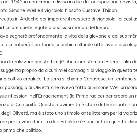
o nel 1943 in una Francia divisa in due dall’occupazione nazista,
losofa Simone Weil e il vignaiolo filosofo Gustave Thibon.
ecata in Ardèche per imparare il mestiere di vignaiola, lei così 
rticolare quelle legate a qualsiasi mondo del lavoro.
tave segnerà profondamente la vita della giovane e del suo mènt
lica accentuerà il profondo scambio culturale affettivo e psicolog
0.
e poi di realizzare questo film (Globo d’oro stampa estera – film 
suggerita proprio da alcuni miei compagni di viaggio in questa
o coltivo erbaluce. La terra si chiama Canavese, un territorio
l passaggio di Olivetti, che aveva fatto di Simone Weil un’icona
 sue riflessioni nell’Enracinement (la Prima radice) per creare un
rienza di Comunità. Questo movimento è stato determinante non 
ali degli Olivetti, ma è stato uno stimolo ante litteram per la valor
colare per la viticultura. La doc Erbaluce è sbocciata in questo clim
 prima che politico.