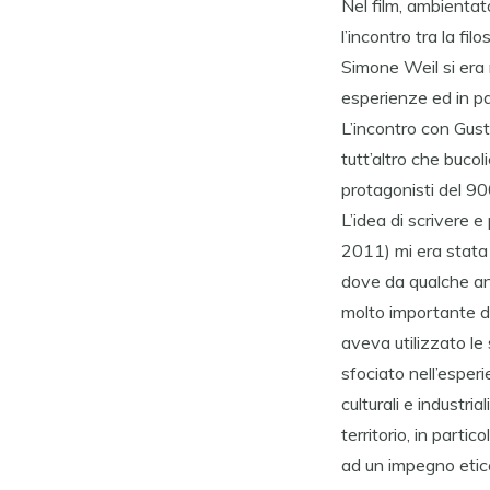
Nel film, ambientat
l’incontro tra la fi
Simone Weil si era r
esperienze ed in pa
L’incontro con Gus
tutt’altro che buco
protagonisti del 90
L’idea di scrivere 
2011) mi era stata 
dove da qualche ann
molto importante da
aveva utilizzato le
sfociato nell’espe
culturali e industri
territorio, in parti
ad un impegno etico