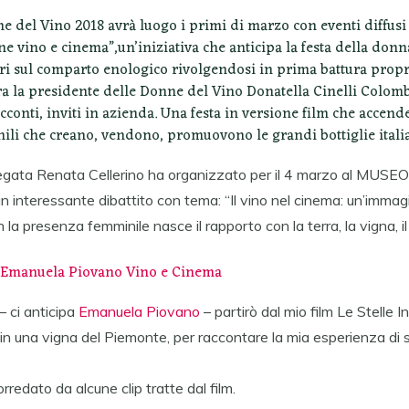
e del Vino 2018 avrà luogo i primi di marzo con eventi diffusi in
e vino e cinema”,un’iniziativa che anticipa la festa della don
tori sul comparto enologico rivolgendosi in prima battura propr
a la presidente delle Donne del Vino Donatella Cinelli Colomb
conti, inviti in azienda. Una festa in versione film che accende 
li che creano, vendono, promuovono le grandi bottiglie itali
legata Renata Cellerino ha organizzato per il 4 marzo al M
 interessante dibattito con tema: “Il vino nel cinema: un’immag
 la presenza femminile nasce il rapporto con la terra, la vigna, 
o Emanuela Piovano Vino e Cinema
– ci anticipa
Emanuela Piovano
– partirò dal mio film Le Stelle I
in una vigna del Piemonte, per raccontare la mia esperienza di 
rredato da alcune clip tratte dal film.