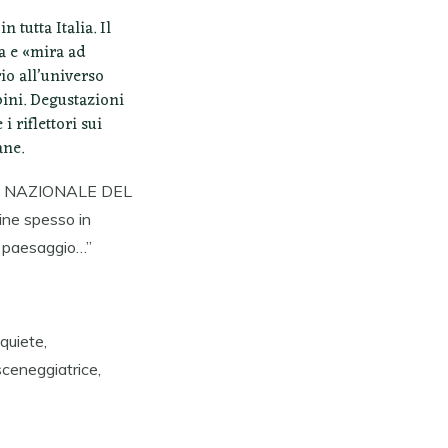
 tutta Italia. Il
na e «mira ad
io all’universo
ini. Degustazioni
i riflettori sui
ane.
USEO NAZIONALE DEL
ine spesso in
il paesaggio…”
nquiete,
sceneggiatrice,