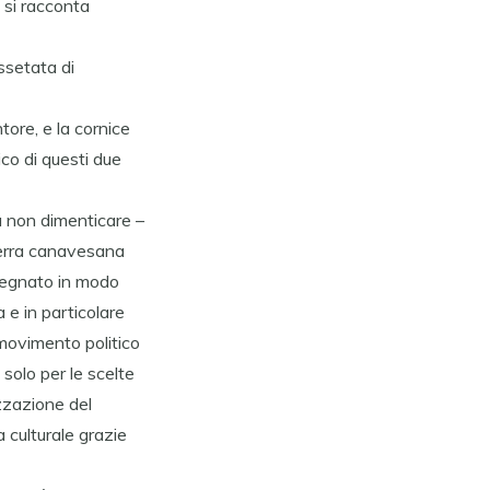
 si racconta
assetata di
ore, e la cornice
ico di questi due
da non dimenticare –
 terra canavesana
 segnato in modo
 e in particolare
 movimento politico
solo per le scelte
izzazione del
a culturale grazie