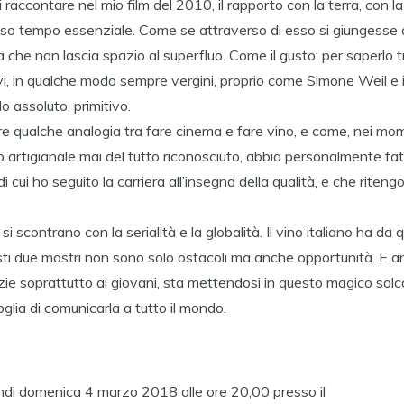
accontare nel mio film del 2010, il rapporto con la terra, con la 
sso tempo essenziale. Come se attraverso di esso si giungesse 
a che non lascia spazio al superfluo. Come il gusto: per saperlo 
ttivi, in qualche modo sempre vergini, proprio come Simone Weil e 
o assoluto, primitivo.
eare qualche analogia tra fare cinema e fare vino, e come, nei mom
co artigianale mai del tutto riconosciuto, abbia personalmente fa
 di cui ho seguito la carriera all’insegna della qualità, e che rite
i scontrano con la serialità e la globalità. Il vino italiano ha d
ti due mostri non sono solo ostacoli ma anche opportunità. E an
zie soprattutto ai giovani, sta mettendosi in questo magico solco 
glia di comunicarla a tutto il mondo.
i domenica 4 marzo 2018 alle ore 20,00 presso il