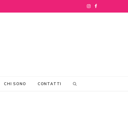
I
F
n
a
s
c
t
e
a
b
g
o
r
o
CHI SONO
CONTATTI
a
k
m