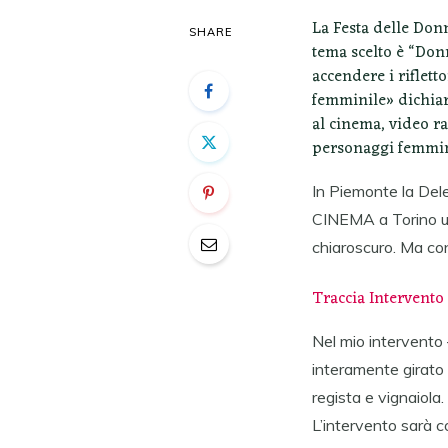
La Festa delle Donn
SHARE
tema scelto è “Donn
accendere i riflet
femminile» dichiar
al cinema, video rac
personaggi femmini
In Piemonte la De
CINEMA a Torino un
chiaroscuro. Ma con
Traccia Intervent
Nel mio intervento 
interamente girato 
regista e vignaiola.
L’intervento sarà co