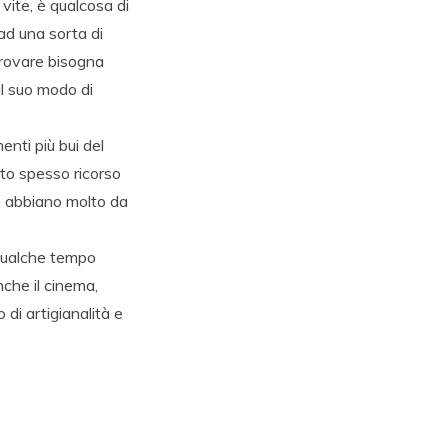
vite, è qualcosa di
ad una sorta di
trovare bisogna
il suo modo di
enti più bui del
tto spesso ricorso
ngo abbiano molto da
a qualche tempo
che il cinema,
di artigianalità e