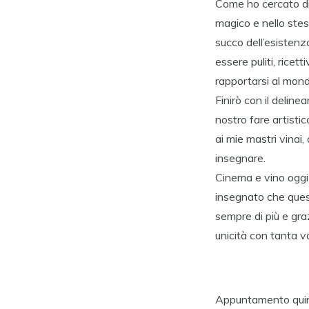
Come ho cercato di r
magico e nello ste
succo dell’esistenz
essere puliti, rice
rapportarsi al mond
Finirò con il delin
nostro fare artisti
ai mie mastri vinai,
insegnare.
Cinema e vino oggi s
insegnato che ques
sempre di più e gra
unicità con tanta vo
Appuntamento quind