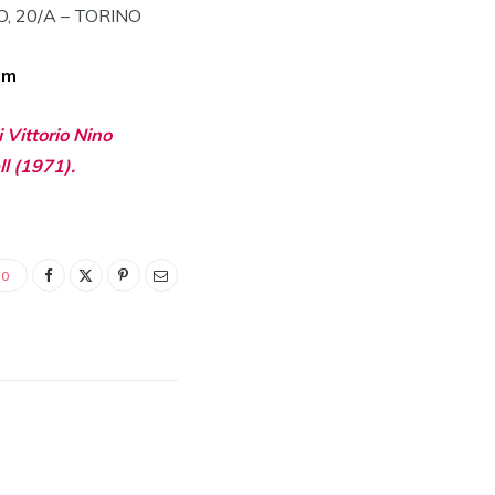
 20/A – TORINO
om
 Vittorio Nino
l (1971).
0