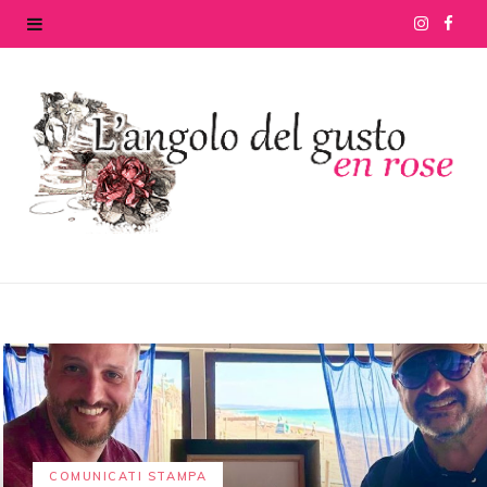
I
F
n
a
s
c
t
e
a
b
g
o
r
o
a
k
m
COMUNICATI STAMPA