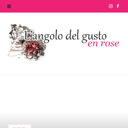
I
F
n
a
s
c
t
e
a
b
g
o
r
o
a
k
m