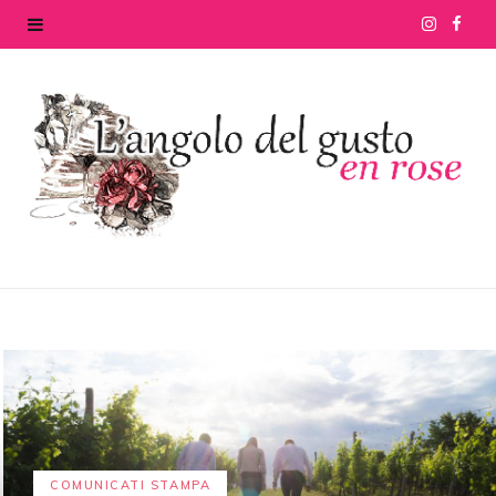
I
F
n
a
s
c
t
e
a
b
g
o
r
o
a
k
m
COMUNICATI STAMPA