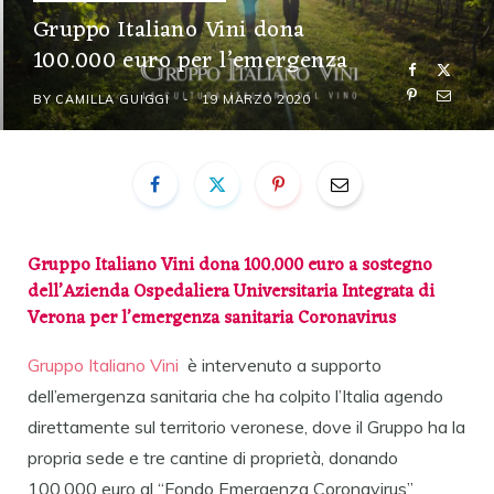
Gruppo Italiano Vini dona
100.000 euro per l’emergenza
BY
CAMILLA GUIGGI
19 MARZO 2020
Gruppo Italiano Vini dona 100.000 euro
a sostegno
dell’Azienda Ospedaliera Universitaria Integrata
di
Verona per l’emergenza sanitaria Coronavirus
Gruppo Italiano Vini
è intervenuto a supporto
dell’emergenza sanitaria che ha colpito l’Italia agendo
direttamente sul territorio veronese, dove il Gruppo ha la
propria sede e tre cantine di proprietà, donando
100.000 euro al “Fondo Emergenza Coronavirus”