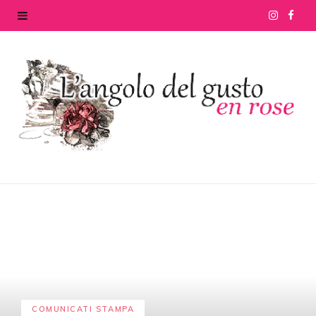
I
F
n
a
s
c
t
e
a
b
g
o
r
o
a
k
m
COMUNICATI STAMPA