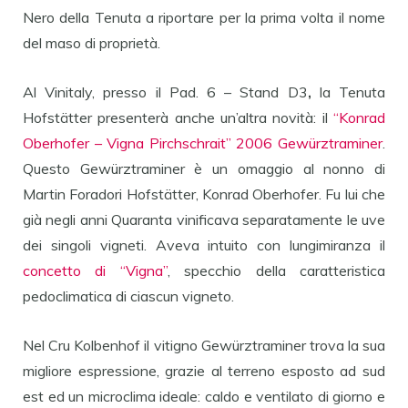
Nero della Tenuta a riportare per la prima volta il nome
del maso di proprietà.
Al Vinitaly, presso il Pad. 6 – Stand D3
,
la
Tenuta
Hofstätter presenterà anche un’altra novità: il
“Konrad
Oberhofer – Vigna Pirchschrait” 2006 Gewürztraminer
.
Questo Gewürztraminer è un omaggio al nonno di
Martin Foradori Hofstätter, Konrad Oberhofer. Fu lui che
già negli anni Quaranta vinificava separatamente le uve
dei singoli vigneti. Aveva intuito con lungimiranza il
concetto di “Vigna”
, specchio della caratteristica
pedoclimatica di ciascun vigneto.
Nel Cru Kolbenhof il vitigno Gewürztraminer trova la sua
migliore espressione, grazie al terreno esposto ad sud
est ed un microclima ideale: caldo e ventilato di giorno e