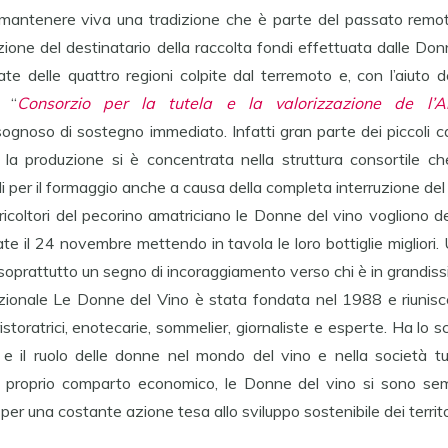
 mantenere viva una tradizione che è parte del passato remoto
uazione del destinatario della raccolta fondi effettuata dalle Do
ate delle quattro regioni colpite dal terremoto e, con l’aiuto 
l “
Consorzio per la tutela e la valorizzazione de l’A
ognoso di sostegno immediato. Infatti gran parte dei piccoli cas
 la produzione si è concentrata nella struttura consortile c
 per il formaggio anche a causa della completa interruzione del 
ricoltori del pecorino amatriciano le Donne del vino vogliono d
e il 24 novembre mettendo in tavola le loro bottiglie migliori. 
oprattutto un segno di incoraggiamento verso chi è in grandissi
ionale Le Donne del Vino è stata fondata nel 1988 e riunisc
 ristoratrici, enotecarie, sommelier, giornaliste e esperte. Ha l
o e il ruolo delle donne nel mondo del vino e nella società tu
i il proprio comparto economico, le Donne del vino si sono sem
e per una costante azione tesa allo sviluppo sostenibile dei territor