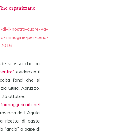
 Vino organizzano
ande scossa che ha
centro”
evidenzia il
colta fondi che si
zia Giulia, Abruzzo,
l 25 ottobre.
formaggi riuniti nel
ovincia de L’Aquila
a ricetta di pasta
a “gricia” a base di