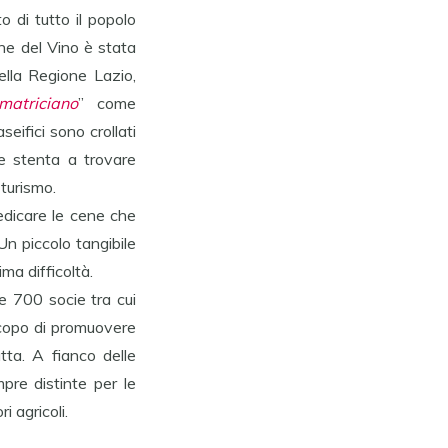
 di tutto il popolo
nne del Vino è stata
della Regione Lazio,
matriciano
” come
eifici sono crollati
he stenta a trovare
turismo.
edicare le cene che
Un piccolo tangibile
ma difficoltà.
e 700 socie tra cui
o scopo di promuovere
tta. A fianco delle
pre distinte per le
i agricoli.