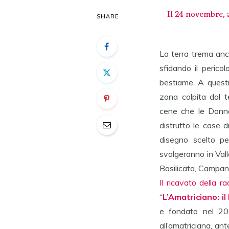
Il 24 novembre, 
SHARE
La terra trema anc
sfidando il pericolo
bestiame. A questi p
zona colpita dal t
cene che le Donne
distrutto le case 
disegno scelto pe
svolgeranno in Vall
Basilicata, Campani
Il ricavato della r
“
L’Amatriciano: i
e fondato nel 201
all’amatriciana, an