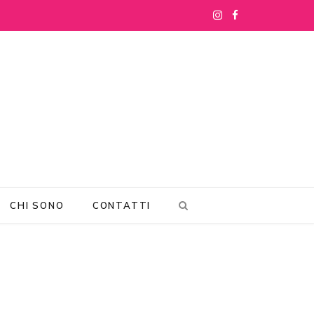
I
F
n
a
s
c
t
e
a
b
g
o
r
o
CHI SONO
CONTATTI
a
k
m