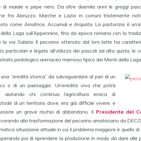
e di maiale e pepe nero. Da oltre duemila anni le greggi pa
ne fra Abruzzo, Marche e Lazio in comuni tristemente noti 
oto come Amatrice, Accumuli e Arquata. La pastorizia è un’att
i della Laga sull’Appennino, fino da epoca romana con la tradiz
la via Salaria. Il pecorino ottenuto dal loro latte ha caratter
o particolari e legate all’utilizzo dei pascoli ad alta quota, le 
strato pedologico arenaceo marnoso tipico dei Monti della Laga
 una “eredità storica” da salvaguardare al pari di un
ico o di un paesaggio. Un’eredità viva che potrà
 aiutando chi continua l’agricoltura eroica di
de di un territorio dove, era già difficile vivere, e
 esiste un grave rischio di abbandono. Il
Presidente del C
lavorando alla trasformazione del pecorino amatriciano da DEC
atica situazione attuale in cui il problema maggiore è quello di 
 sperando poi di riprendere la produzione in modo da dare alle 