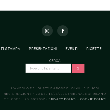
TI STAMPA
PRESENTAZIONI
EVENTI
RICETTE
CERCA
SEARCH
FOR:
L'ANGOLO DEL GUSTO EN ROSE DI CAMILLA GUIGGI
REGISTRAZIONE N.73 DEL 13/05/2025 TRIBUNALE DI MILANO
C.F. GGGCLL75L69F205Z -
PRIVACY POLICY
-
COOKIE POLICY