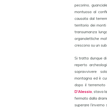
pecorino, guancial
montuosa al confi
causata dal terrem
territorio dei mont
transumanza lungo 
organolettiche molt
crescono su un sub
Si tratta dunque di
reperto archeolog
sopravvivere solo
montagna ed è custo
dopo il terremoto
D’Alessio
, stava 
fermato dalla dramm
superare l’inverno