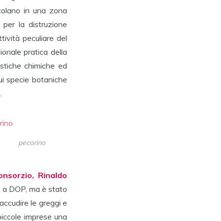
scolano in una zona
per la distruzione
ività peculiare del
ionale pratica della
istiche chimiche ed
cui specie botaniche
.
pecorino
onsorzio, Rinaldo
O a DOP, ma è stato
accudire le greggi e
piccole imprese una