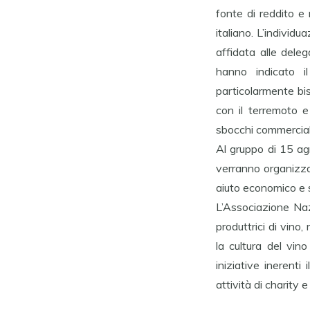
fonte di reddito e
italiano. L’individ
affidata alle deleg
hanno indicato i
particolarmente bis
con il terremoto e
sbocchi commerciali
Al gruppo di 15 ag
verranno organizzat
aiuto economico e s
L’Associazione Naz
produttrici di vino,
la cultura del vin
iniziative inerent
attività di charity 