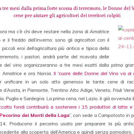
a tre mesi dalla prima forte scossa di terremoto, le Donne del
cene per aiutare gli agricoltori dei territori colpiti
ora ma c’è chi deve restare nella zona di Amatrice
 e il freddo dell’inverno: sono gli agricoltori con il
iccoli eroi dell’agricoltura più antica e tipica della
erremoto, i pastori, andrà parte del ricavato delle
 del vino organizzeranno a tre mesi esatti dalla prima gr
di Amatrice e ora Norcia.
Il “cuore delle Donne del Vino va al 
r unificare in un solo atto generoso le tante cene di rac
e d’Aosta, in Piemonte, Trentino Alto Adige, Veneto, Friuli Vene
a, Puglia e Sardegna. La prima cena, nel Lazio, è già avvenute i
accolta fondi contribuirà a sostenere i 15 produttori di latte e 
l Pecorino dei Monti della Laga
”, con sede a Campotosto in pr
4. Producono il pecorino usato per preparare la più antic
tecedente alla scoperta dell’America e quindi senza pomodoro, l