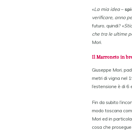
«
La mia idea
–
spi
verificare, anno 
futuro, quindi? «
Sti
che tra le ultime 
Mori.
Il Marroneto in br
Giuseppe Mori, padr
metri di vigna nel 
l’estensione è di 6 
Fin da subito l’inco
modo toscana come 
Mori ed in particol
cosa che prosegue fi