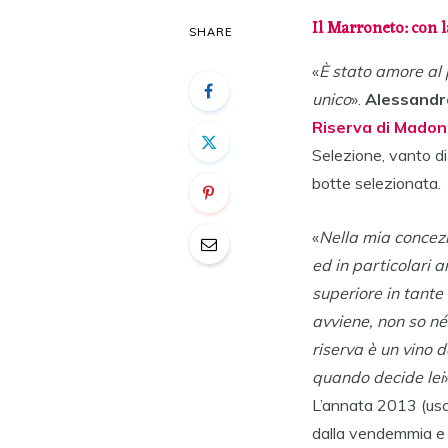
Il Marroneto: con 
SHARE
«
È stato amore al
unico
».
Alessandr
Riserva di Madon
Selezione, vanto di
botte selezionata.
«
Nella mia concezi
ed in particolari 
superiore in tante
avviene, non so né
riserva è un vino d
quando decide lei
L’annata 2013 (usci
dalla vendemmia e h