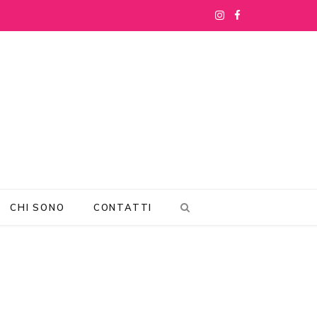
I
F
n
a
s
c
t
e
a
b
g
o
r
o
CHI SONO
CONTATTI
a
k
m