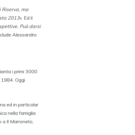
i Riserva, ma
esta 2013
». Ed il
pettive. Può darsi
nclude Alessandro
ianta i primi 3000
l 1984. Oggi
na ed in particolar
ca nella famiglia
 a Il Marroneto,