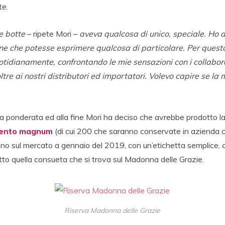
te.
e botte
– ripete Mori –
aveva qualcosa di unico, speciale. Ho av
one che potesse esprimere qualcosa di particolare. Per ques
otidianamente, confrontando le mie sensazioni con i collabora
ltre ai nostri distributori ed importatori. Volevo capire se la
ta ponderata ed alla fine Mori ha deciso che avrebbe prodotto l
cento magnum
(di cui 200 che saranno conservate in azienda
nno sul mercato a gennaio del 2019, con un’etichetta semplice, ch
tto quella consueta che si trova sul Madonna delle Grazie.
Riserva Madonna delle Grazie