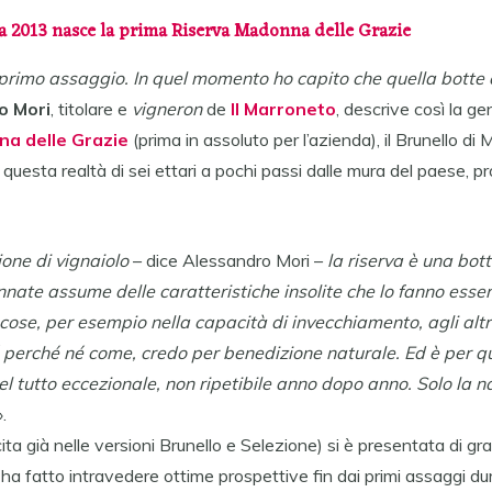
la 2013 nasce la prima Riserva Madonna delle Grazie
 primo assaggio. In quel momento ho capito che quella botte
o Mori
, titolare e
vigneron
de
Il Marroneto
, descrive così la ge
na delle Grazie
(prima in assoluto per l’azienda), il Brunello di
 questa realtà di sei ettari a pochi passi dalle mura del paese, 
one di vignaiolo
– dice Alessandro Mori –
la riserva è una bot
annate assume delle caratteristiche insolite che lo fanno esser
 cose, per esempio nella capacità di invecchiamento, agli altri
 perché né come, credo per benedizione naturale. Ed è per q
el tutto eccezionale, non ripetibile anno dopo anno. Solo la n
».
ta già nelle versioni Brunello e Selezione) si è presentata di gr
a fatto intravedere ottime prospettive fin dai primi assaggi du