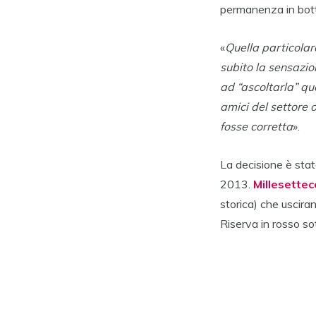
permanenza in bot
«
Quella particolar
subito la sensazi
ad “ascoltarla” qu
amici del settore o
fosse corretta
».
La decisione è sta
2013.
Millesette
storica) che uscira
Riserva in rosso so