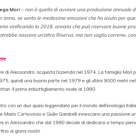
ega Mori
–
non è quella di avviare una produzione annuale d
per anno, se sento le medesime emozioni che ho avuto per qu
amo vinificando la 2018, annata che può riservare buone pros
potrebbe nascere un’altra Riserva, ma non voglio correre
», co
eve
e di Alessandro, acquista l’azienda nel 1974. La famiglia Mori p
1975, quindi una buona parte nel 1979 e gli ultimi 9000 metri ne
ettari. Il primo imbottigliamento risale al 1980.
ntro con un duo quasi leggendario per il mondo dell’enologia italia
Mario Cortevesio e Giulio Gambelli innescano una passione uni
are in Alessandro che dal 1990 decide di dedicarsi a tempo pieno
no ai giorni nostri.