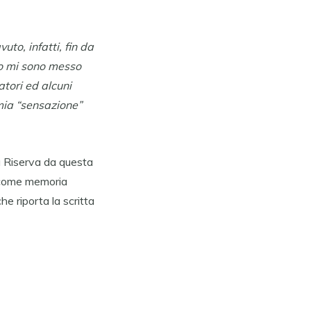
uto, infatti, fin da
to mi sono messo
tori ed alcuni
 mia “sensazione”
a Riserva da questa
 come memoria
e riporta la scritta