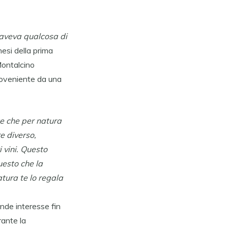
 aveva qualcosa di
nesi della prima
 Montalcino
proveniente da una
te che per natura
e diverso,
 vini. Questo
uesto che la
atura te lo regala
ande interesse fin
rante la