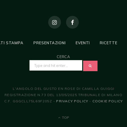
TI STAMPA
PRESENTAZIONI
EVENTI
RICETTE
CERCA
SEARCH
FOR:
L'ANGOLO DEL GUSTO EN ROSE DI CAMILLA GUIGGI
REGISTRAZIONE N.73 DEL 13/05/2025 TRIBUNALE DI MILANO
C.F. GGGCLL75L69F205Z -
PRIVACY POLICY
-
COOKIE POLICY
TOP