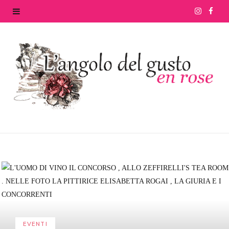
I
F
n
a
s
c
t
e
a
b
g
o
r
o
a
k
m
EVENTI