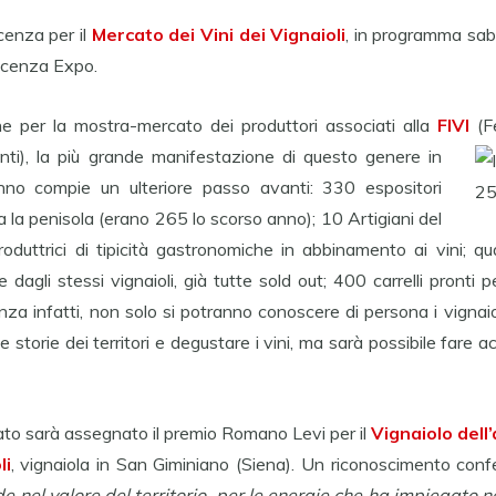
cenza per il
Mercato dei Vini dei Vignaioli
, in programma sa
cenza Expo.
ne per la mostra-mercato dei produttori associati alla
FIVI
(F
enti), la più grande manifestazione di questo genere in
anno compie un ulteriore passo avanti: 330 espositori
a la penisola (erano 265 lo scorso anno); 10 Artigiani del
roduttrici di tipicità gastronomiche in abbinamento ai vini; q
dagli stessi vignaioli, già tutte sold out; 400 carrelli pronti pe
nza infatti, non solo si potranno conoscere di persona i vignaioli
 storie dei territori e degustare i vini, ma sarà possibile fare 
ato sarà assegnato il premio Romano Levi per il
Vignaiolo dell
li
, vignaiola in San Giminiano (Siena). Un riconoscimento conf
de nel valore del territorio, per le energie che ha impiegato n