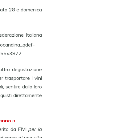
bato 28 e domenica
e
derazione Italiana
uattro degustazione
r trasportare i vini
, sentire dalla loro
acquisti direttamente
’anno
a
erito da FIVI
per la
el corso di una vita