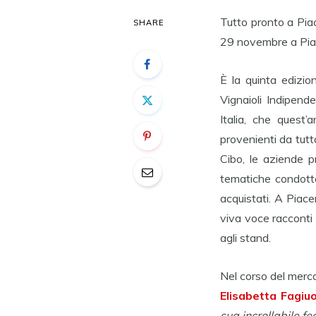
Tutto pronto a Pia
SHARE
29 novembre a Pia
È la quinta edizio
Vignaioli Indipend
Italia, che quest’
provenienti da tutt
Cibo, le aziende p
tematiche condotte 
acquistati. A Piace
viva voce racconti e
agli stand.
Nel corso del merc
Elisabetta Fagiuo
sua incrollabile fe