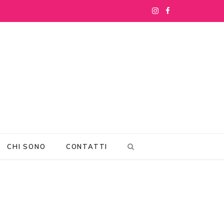
I
F
n
a
s
c
t
e
a
b
g
o
r
o
CHI SONO
CONTATTI
a
k
m