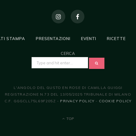
TI STAMPA
PRESENTAZIONI
EVENTI
RICETTE
CERCA
SEARCH
FOR:
L'ANGOLO DEL GUSTO EN ROSE DI CAMILLA GUIGGI
REGISTRAZIONE N.73 DEL 13/05/2025 TRIBUNALE DI MILANO
C.F. GGGCLL75L69F205Z -
PRIVACY POLICY
-
COOKIE POLICY
TOP