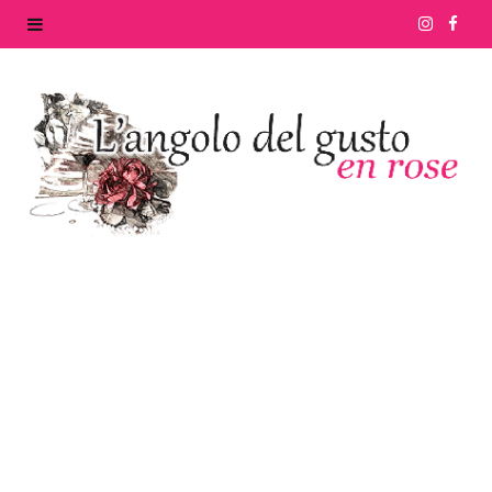
I
F
n
a
s
c
t
e
a
b
g
o
r
o
a
k
m