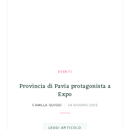
DEGUSTAZIONI
V.I.T.A.E. il progetto del Consorzio Tutela
Lugana
30 GIUGNO 2026
EVENTI
Provincia di Pavia protagonista a
Expo
CAMILLA GUIGGI
14 GIUGNO 2015
LEGGI ARTICOLO