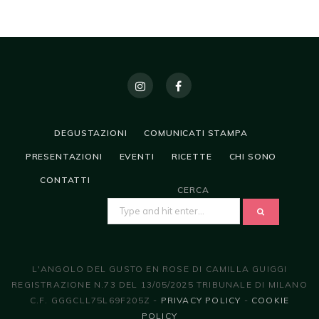
DEGUSTAZIONI
COMUNICATI STAMPA
PRESENTAZIONI
EVENTI
RICETTE
CHI SONO
CONTATTI
CERCA
SEARCH
FOR:
L'ANGOLO DEL GUSTO EN ROSE DI CAMILLA GUIGGI
REGISTRAZIONE N.73 DEL 13/05/2025 TRIBUNALE DI MILANO
C.F. GGGCLL75L69F205Z -
PRIVACY POLICY
-
COOKIE
POLICY