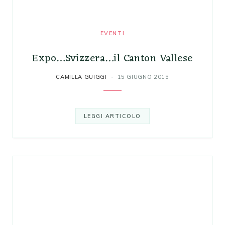
Gabriele Asolo Montello il vino nato da
un’intuizione
EVENTI
1 LUGLIO 2026
Expo…Svizzera…il Canton Vallese
CAMILLA GUIGGI
15 GIUGNO 2015
LEGGI ARTICOLO