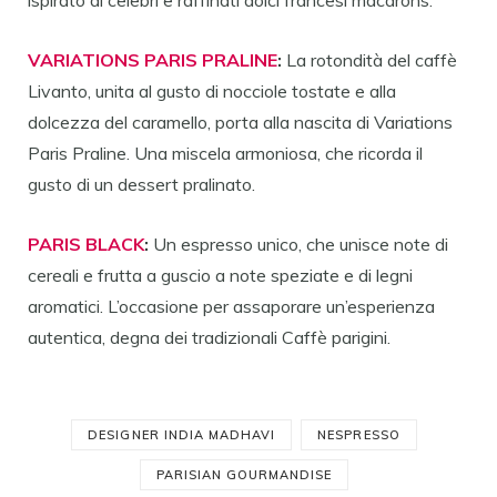
ispirato ai celebri e raffinati dolci francesi macarons.
VARIATIONS PARIS PRALINE
:
La rotondità del caffè
Livanto, unita al gusto di nocciole tostate e alla
dolcezza del caramello, porta alla nascita di Variations
Paris Praline. Una miscela armoniosa, che ricorda il
gusto di un dessert pralinato.
PARIS BLACK
:
Un espresso unico, che unisce note di
cereali e frutta a guscio a note speziate e di legni
aromatici. L’occasione per assaporare un’esperienza
autentica, degna dei tradizionali Caffè parigini.
DESIGNER INDIA MADHAVI
NESPRESSO
PARISIAN GOURMANDISE