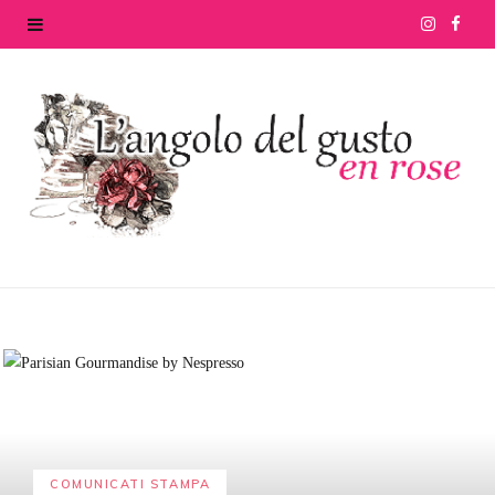
I
F
n
a
s
c
t
e
a
b
g
o
r
o
a
k
m
COMUNICATI STAMPA