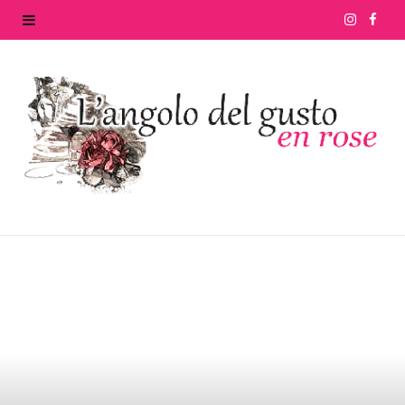
I
F
n
a
s
c
t
e
a
b
g
o
r
o
a
k
m