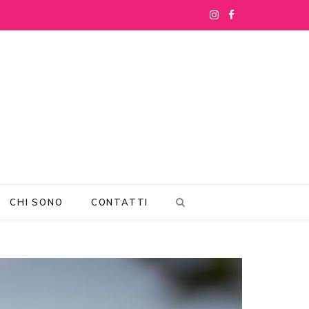
I
F
n
a
s
c
t
e
a
b
g
o
r
o
CHI SONO
CONTATTI
a
k
m