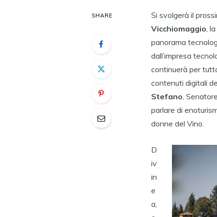
Si svolgerà il pros
SHARE
Vicchiomaggio
, l
panorama tecnologi
dall’impresa tecno
continuerà per tutto
contenuti digitali 
Stefano
, Senatore
parlare di enoturism
donne del Vino.
D
iv
in
e
a,