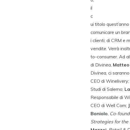
il
c
ui titolo quest’anno
comunicare un brand
i clienti; di CRM e
vendite. Verrà inolt
to-consumer. Ad alt
di Divinea,
Matteo
Divinea, ci sarann
CEO di Winelivery; 
Studi di Salerno;
La
Responsabile di W
CEO di Well Com;
Boniolo
,
Co-founde
Strategies for the
Mazzei
,
Retail & D