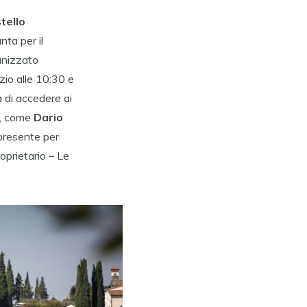
tello
unta per il
anizzato
izio alle 10:30 e
à di accedere ai
io, come
Dario
 presente per
oprietario – Le