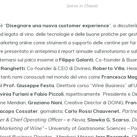
Greve in Chianti
 è “
Disegnare una nuova customer experience
”, si discute
 legato al vino; delle tecnologie e delle buone pratiche per gest
 marketing online come strumenti a supporto delle cantine per far
re presentato in anteprima il report annuale sull’enoturismo e sul
ernarsi sul palco insieme a
Filippo Galanti
, Co-founder & Bus
 Ranghetti
, Co-founder & CEO di Divinea,
Roberto Villa
, Hea
o tanti nomi conosciuti nel mondo del vino come
Francesco Ma
il
Prof.
Giuseppe Festa
, Direttore corso “Wine Business” all’U
vinia Furlani e Fabio Piccoli
, rispettivamente Presidente e Di
ine Meridian;
Graziano Nani
, Creative Director di DOING;
Fran
Jacopo Cossater
, giornalista;
Carlo Rossi Chauvenet
, Partn
r & Chief Operating Officer
– e-Novia;
Slawka G. Scarso
,
Do
 Marketing of Wine”
– University of Gastronomic Sciences – Po
irect Business Director
– Marchesi Mazzei;
Igor Boccardo
,
C