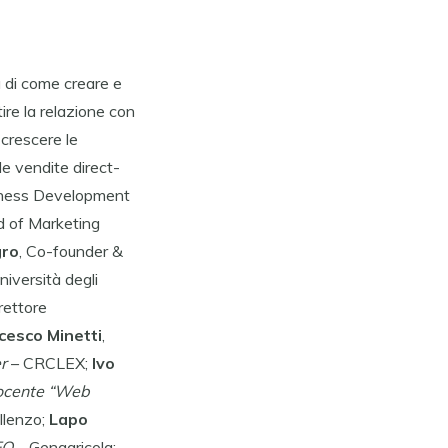
rà di come creare e
ire la relazione con
 crescere le
le vendite direct-
iness Development
d of Marketing
gro
, Co-founder &
niversità degli
rettore
cesco Minetti
,
er
– CRCLEX;
Ivo
cente “Web
llenzo;
Lapo
EO
– Genagricola;