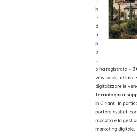
c
h
e
d
a
p
o
c
o ha registrato
+ 3
vitivinicoli, attrav
digitalizzare le vend
tecnologia a sup
in Chianti. In parti
portare risultati co
raccolta e la gestio
marketing digitale.