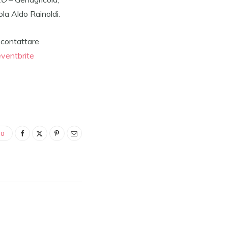
ola Aldo Rainoldi.
 contattare
eventbrite
0