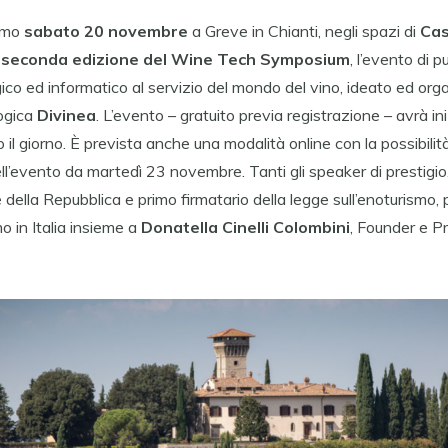
simo
sabato 20 novembre
a Greve in Chianti, negli spazi di
Cas
a
seconda edizione del Wine Tech Symposium
, l’evento di p
co ed informatico al servizio del mondo del vino, ideato ed org
logica
Divinea
. L’evento – gratuito previa registrazione – avrà in
 il giorno. È prevista anche una modalità online con la possibilit
dell’evento da martedì 23 novembre. Tanti gli speaker di prestig
 della Repubblica e primo firmatario della legge sull’enoturismo,
o in Italia insieme a
Donatella Cinelli Colombini
, Founder e Pr