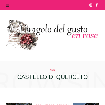
I
F
n
a
s
c
t
e
a
b
g
o
ROWSI
r
o
TAG
CASTELLO DI QUERCETO
a
k
m