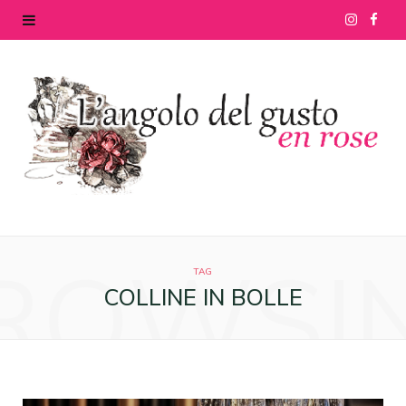
I
F
n
a
s
c
t
e
a
b
g
o
ROWSI
r
o
TAG
COLLINE IN BOLLE
a
k
m