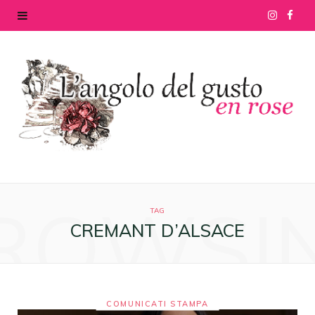
I
F
n
a
s
c
t
e
a
b
g
o
ROWSI
r
o
TAG
CREMANT D’ALSACE
a
k
m
COMUNICATI STAMPA