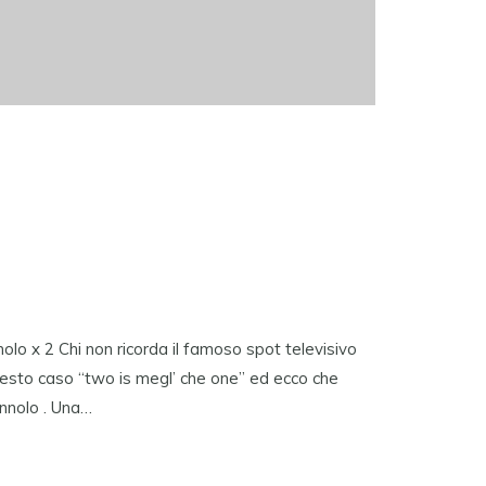
lo x 2 Chi non ricorda il famoso spot televisivo
uesto caso “two is megl’ che one” ed ecco che
nnolo . Una…