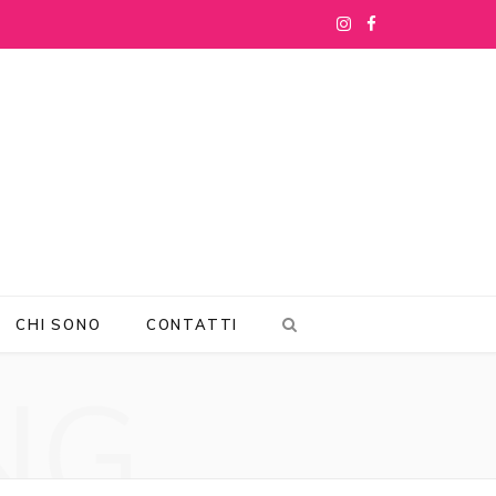
I
F
n
a
s
c
t
e
a
b
g
o
r
o
CHI SONO
CONTATTI
a
k
NG
m