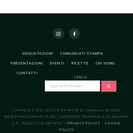
DEGUSTAZIONI
COMUNICATI STAMPA
PRESENTAZIONI
EVENTI
RICETTE
CHI SONO
CONTATTI
CERCA
SEARCH
FOR:
L'ANGOLO DEL GUSTO EN ROSE DI CAMILLA GUIGGI
REGISTRAZIONE N.73 DEL 13/05/2025 TRIBUNALE DI MILANO
C.F. GGGCLL75L69F205Z -
PRIVACY POLICY
-
COOKIE
POLICY