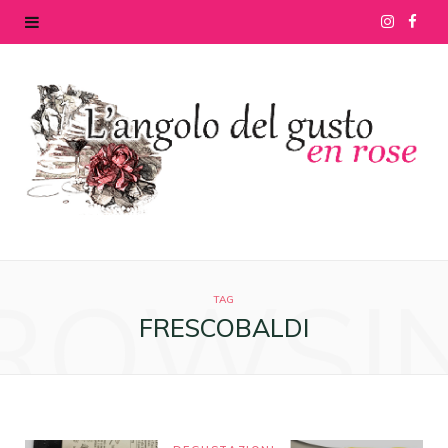
I
F
n
a
s
c
t
e
a
b
g
o
ROWSI
r
o
TAG
FRESCOBALDI
a
k
m