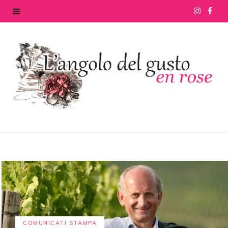
I
F
n
a
s
c
t
e
a
b
g
o
r
o
a
k
m
COMUNICATI STAMPA