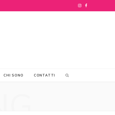
I
F
n
a
s
c
t
e
a
b
g
o
r
o
CHI SONO
CONTATTI
a
k
NG
m