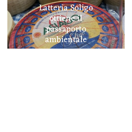
Latteria Soligo
ottiene il
passaporto
ambientale
22 MAGGIO 2020