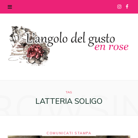
I
F
n
a
s
c
t
e
a
b
g
o
ROWSI
r
o
TAG
LATTERIA SOLIGO
a
k
m
COMUNICATI STAMPA