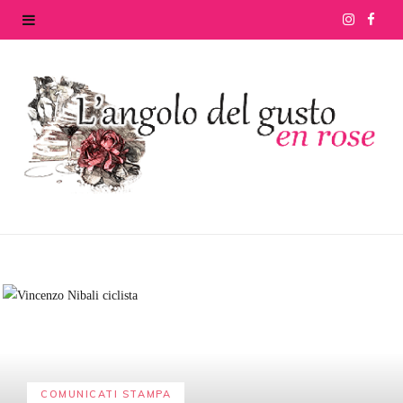
I
F
n
a
s
c
t
e
a
b
g
o
r
o
a
k
m
COMUNICATI STAMPA