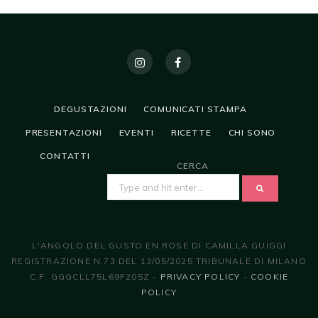
DEGUSTAZIONI
COMUNICATI STAMPA
PRESENTAZIONI
EVENTI
RICETTE
CHI SONO
CONTATTI
CERCA
SEARCH
FOR:
L'ANGOLO DEL GUSTO EN ROSE DI CAMILLA GUIGGI
REGISTRAZIONE N.73 DEL 13/05/2025 TRIBUNALE DI MILANO
C.F. GGGCLL75L69F205Z -
PRIVACY POLICY
-
COOKIE
POLICY