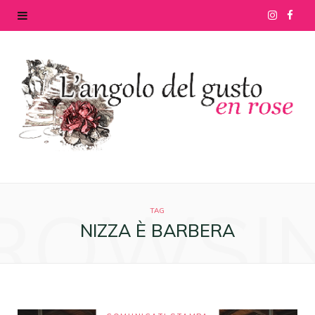
I
F
n
a
s
c
t
e
a
b
g
o
ROWSI
r
o
TAG
NIZZA È BARBERA
a
k
m