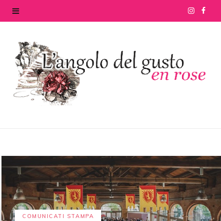
I
F
n
a
s
c
t
e
a
b
g
o
r
o
a
k
m
COMUNICATI STAMPA