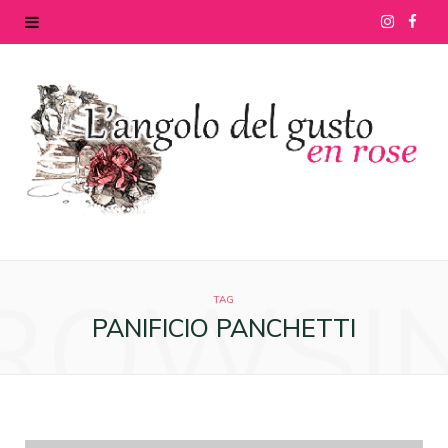
I
F
n
a
s
c
t
e
a
b
g
o
ROWSI
r
o
TAG
PANIFICIO PANCHETTI
a
k
m