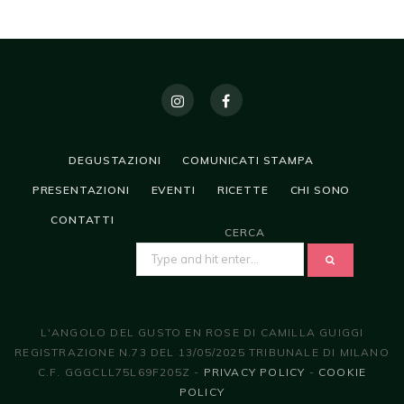
DEGUSTAZIONI
COMUNICATI STAMPA
PRESENTAZIONI
EVENTI
RICETTE
CHI SONO
CONTATTI
CERCA
SEARCH
FOR:
L'ANGOLO DEL GUSTO EN ROSE DI CAMILLA GUIGGI
REGISTRAZIONE N.73 DEL 13/05/2025 TRIBUNALE DI MILANO
C.F. GGGCLL75L69F205Z -
PRIVACY POLICY
-
COOKIE
POLICY