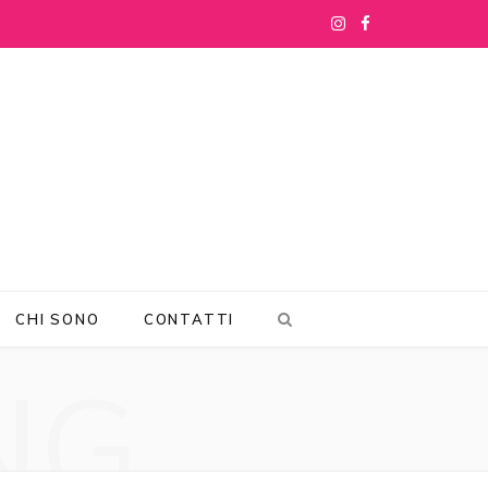
I
F
n
a
s
c
t
e
a
b
g
o
r
o
CHI SONO
CONTATTI
a
k
NG
m