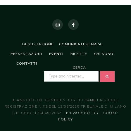
DEGUSTAZIONI
COMUNICATI STAMPA
PRESENTAZIONI
EVENTI
RICETTE
CHI SONO
CONTATTI
CERCA
SEARCH
FOR:
L'ANGOLO DEL GUSTO EN ROSE DI CAMILLA GUIGGI
REGISTRAZIONE N.73 DEL 13/05/2025 TRIBUNALE DI MILANO
C.F. GGGCLL75L69F205Z -
PRIVACY POLICY
-
COOKIE
POLICY