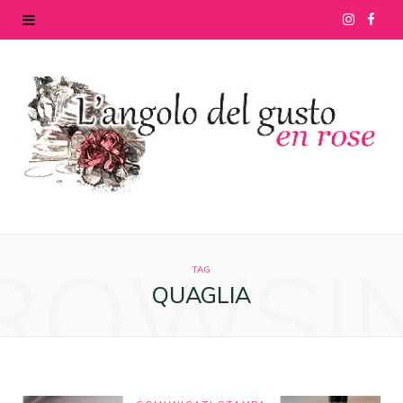
I
F
n
a
s
c
t
e
a
b
g
o
ROWSI
r
o
TAG
QUAGLIA
a
k
m