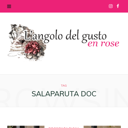
I
F
n
a
s
c
t
e
a
b
g
o
ROWSI
r
o
TAG
SALAPARUTA DOC
a
k
m