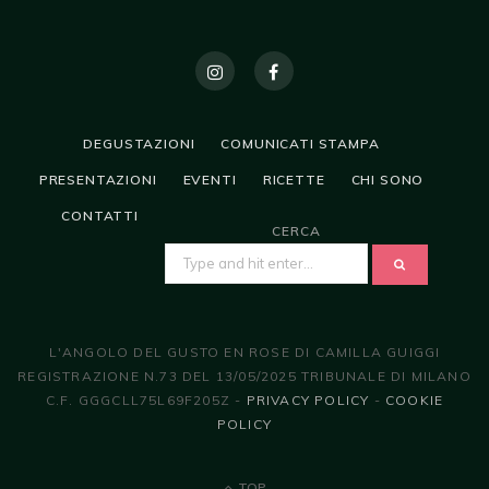
DEGUSTAZIONI
COMUNICATI STAMPA
PRESENTAZIONI
EVENTI
RICETTE
CHI SONO
CONTATTI
CERCA
SEARCH
FOR:
L'ANGOLO DEL GUSTO EN ROSE DI CAMILLA GUIGGI
REGISTRAZIONE N.73 DEL 13/05/2025 TRIBUNALE DI MILANO
C.F. GGGCLL75L69F205Z -
PRIVACY POLICY
-
COOKIE
POLICY
TOP