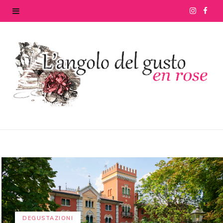
I
F
n
a
s
c
t
e
a
b
g
o
r
o
a
k
m
DEGUSTAZIONI