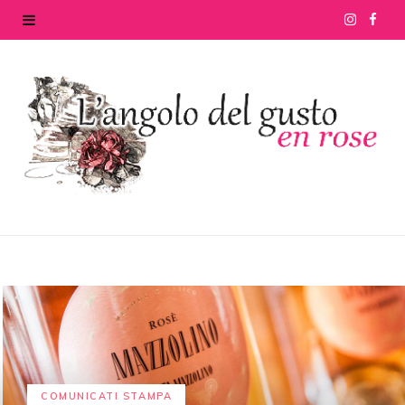
I
F
n
a
s
c
t
e
a
b
g
o
r
o
a
k
m
COMUNICATI STAMPA