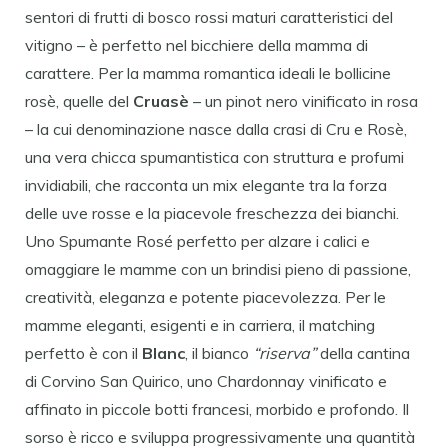
sentori di frutti di bosco rossi maturi caratteristici del
vitigno – è perfetto nel bicchiere della mamma di
carattere. Per la mamma romantica ideali le bollicine
rosè, quelle del
Cruasè
– un pinot nero vinificato in rosa
– la cui denominazione nasce dalla crasi di Cru e Rosè,
una vera chicca spumantistica con struttura e profumi
invidiabili, che racconta un mix elegante tra la forza
delle uve rosse e la piacevole freschezza dei bianchi.
Uno Spumante Rosé perfetto per alzare i calici e
omaggiare le mamme con un brindisi pieno di passione,
creatività, eleganza e potente piacevolezza. Per le
mamme eleganti, esigenti e in carriera, il matching
perfetto è con il
Blanc
, il bianco
“riserva”
della cantina
di Corvino San Quirico, uno Chardonnay vinificato e
affinato in piccole botti francesi, morbido e profondo. Il
sorso è ricco e sviluppa progressivamente una quantità