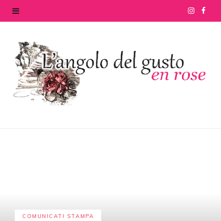
I
F
n
a
s
c
t
e
a
b
g
o
r
o
a
k
m
COMUNICATI STAMPA