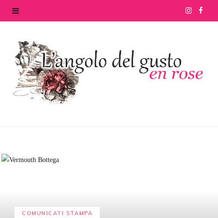
I
F
n
a
s
c
t
e
a
b
g
o
r
o
a
k
m
COMUNICATI STAMPA