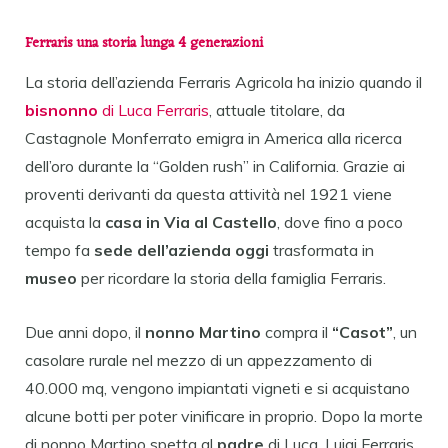
Ferraris una storia lunga 4 generazioni
La storia dell’azienda Ferraris Agricola ha inizio quando il
bisnonno
di Luca Ferraris
, attuale titolare, da
Castagnole Monferrato emigra in America alla ricerca
dell’oro durante la “Golden rush” in California. Grazie ai
proventi derivanti da questa attività nel 1921 viene
acquista la
casa in Via al Castello
, dove fino a poco
tempo fa
sede dell’azienda
oggi
trasformata in
museo
per ricordare la storia della famiglia Ferraris.
Due anni dopo, il
nonno Martino
compra il
“Casot”
, un
casolare rurale nel mezzo di un appezzamento di
40.000 mq, vengono impiantati vigneti e si acquistano
alcune botti per poter vinificare in proprio. Dopo la morte
di nonno Martino spetta al
padre
di Luca, Luigi Ferraris,