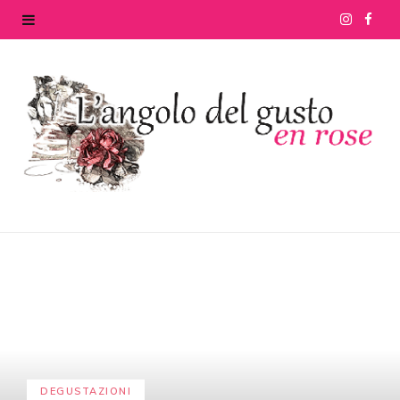
I
F
n
a
s
c
t
e
a
b
g
o
r
o
a
k
m
DEGUSTAZIONI