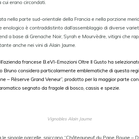
a cui erano circondati.
ata nella parte sud-orientale della Francia e nella porzione merid
e enologico è contraddistinto dall’assemblaggio di diverse varietà
end a base di Grenache Noir, Syrah e Mourvèdre, vitigni che r
nte anche nei vini di Alain Jaume.
dell’azienda francese B.eVI-Emozioni Oltre Il Gusto ha selezionato
io Bruno considera particolarmente emblematiche di questa regio
ne – Rèserve Grand Veneur”, prodotto per la maggior parte con 
 aromatico segnato da fragole di bosco, cassis e spezie.
Vignobles Alain Jaume
a le singole parcelle, spiccano “Châteauneuf du Pape Rouge –