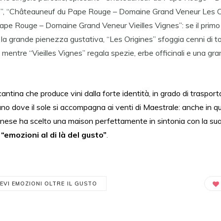
”, “Châteauneuf du Pape Rouge – Domaine Grand Veneur Les Or
pe Rouge – Domaine Grand Veneur Vieilles Vignes”: se il primo s
r la grande pienezza gustativa, “Les Origines” sfoggia cenni di t
, mentre “Vieilles Vignes” regala spezie, erbe officinali e una g
antina che produce vini dalla forte identità, in grado di traspor
ano dove il sole si accompagna ai venti di Maestrale: anche in 
onese ha scelto una maison perfettamente in sintonia con la su
“emozioni al di là del gusto”
.
.EVI EMOZIONI OLTRE IL GUSTO