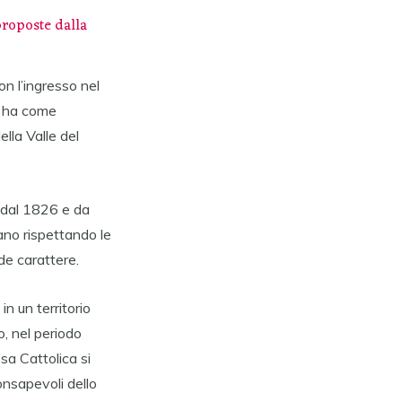
proposte dalla
con l’ingresso nel
to ha come
ella Valle del
ra dal 1826 e da
rano rispettando le
de carattere.
, in un territorio
, nel periodo
esa Cattolica si
onsapevoli dello