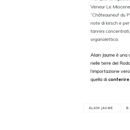
Veneur Le Miocene
“Châteauneuf du Pa
note di kirsch e pe
tannini concentrati
organolettica.
Alain Jaume è una c
nelle terre del Rod
l’importazione ver
quella di
conferire 
ALAIN JAUME
B