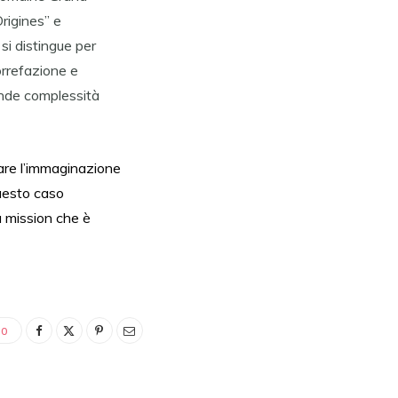
igines” e
i distingue per
orrefazione e
rande complessità
tare l’immaginazione
questo caso
a mission che è
0