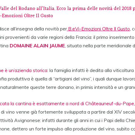
alle del Rodano all’Italia. Ecco la prima delle novità del 2018 
i-Emozioni Oltre Il Gusto
isce all’insegna della novità per
B.eVi-Emozioni Oltre Il Gusto
, 
ini provenienti da varie regioni della Francia: il primo inserimen
ntina
DOMAINE ALAIN JAUME
, situata nella parte meridionale d
me è un’azienda storica
: la famiglia infatti è dedita alla viticoltu
fia produttiva è quella di “artigiani del vino”, i quali dunque lavo
 naturalmente queste terre donano, in primis intensità e un gran
cata la cantina è esattamente a nord di Châteauneuf-du-Pape
di vino venne già fortemente sviluppata a partire dal XIV secolo
tività Avignonese: infatti durante gli anni in cui i Papi della Chi
none, dettero un forte impulso alla produzione del vino, subito c