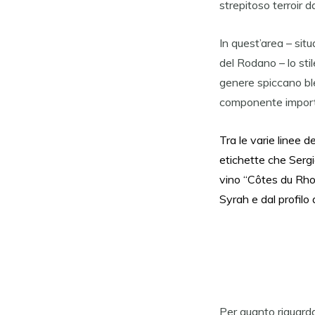
strepitoso terroir d
In quest’area – situ
del Rodano – lo stil
genere spiccano bl
componente importa
Tra le varie linee 
etichette che Serg
vino “Côtes du Rho
Syrah e dal profilo
Per quanto riguard