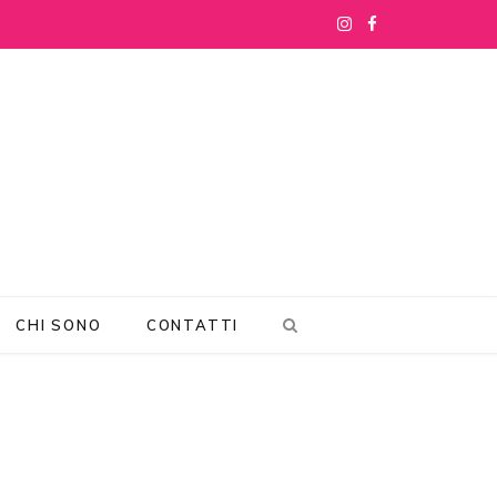
I
F
n
a
s
c
t
e
a
b
g
o
r
o
CHI SONO
CONTATTI
a
k
m