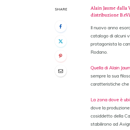
Alain Jaume dalla V
SHARE
distribuzione B.eV
Il nuovo anno esord
catalogo di alcuni v
protagonista la ca
Rodano.
Quella di Alain Jau
sempre la sua filoso
caratteristiche che
La zona dove è ubi
dove la produzione 
cosiddetto della Cat
stabilirono ad Avig