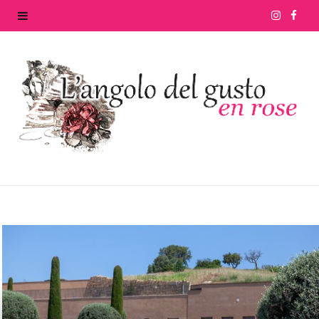
I
F
n
a
s
c
t
e
a
b
g
o
r
o
a
k
m