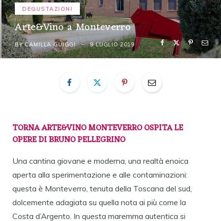
DEGUSTAZIONI
Arte&Vino a Monteverro
BY
CAMILLA GUIGGI
9 LUGLIO 2019
TORNA ARTE&VINO
MONTEVERRO OSPITA LE
OPERE DI BRUNO PELLEGRINO
Una cantina giovane e moderna, una realtà enoica
aperta alla sperimentazione e alle contaminazioni:
questa è Monteverro, tenuta della Toscana del sud,
dolcemente adagiata su quella nota ai più come la
Costa d’Argento. In questa maremma autentica si