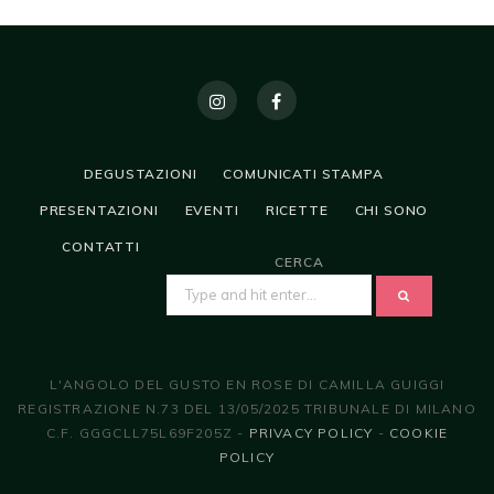
DEGUSTAZIONI
COMUNICATI STAMPA
PRESENTAZIONI
EVENTI
RICETTE
CHI SONO
CONTATTI
CERCA
SEARCH
FOR:
L'ANGOLO DEL GUSTO EN ROSE DI CAMILLA GUIGGI
REGISTRAZIONE N.73 DEL 13/05/2025 TRIBUNALE DI MILANO
C.F. GGGCLL75L69F205Z -
PRIVACY POLICY
-
COOKIE
POLICY