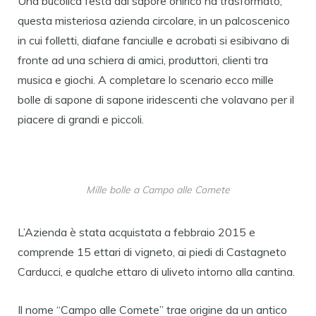
Una bucolica festa dal sapore onirico ha trasformato,
questa misteriosa azienda circolare, in un palcoscenico
in cui folletti, diafane fanciulle e acrobati si esibivano di
fronte ad una schiera di amici, produttori, clienti tra
musica e giochi. A completare lo scenario ecco mille
bolle di sapone di sapone iridescenti che volavano per il
piacere di grandi e piccoli.
Mille bolle a Campo alle Comete
L’Azienda è stata acquistata a febbraio 2015 e
comprende 15 ettari di vigneto, ai piedi di Castagneto
Carducci, e qualche ettaro di uliveto intorno alla cantina.
Il nome “Campo alle Comete” trae origine da un antico