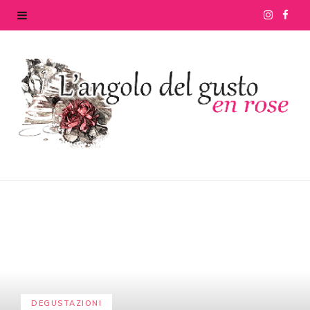
I
F
n
a
s
c
t
e
a
b
g
o
r
o
a
k
m
DEGUSTAZIONI